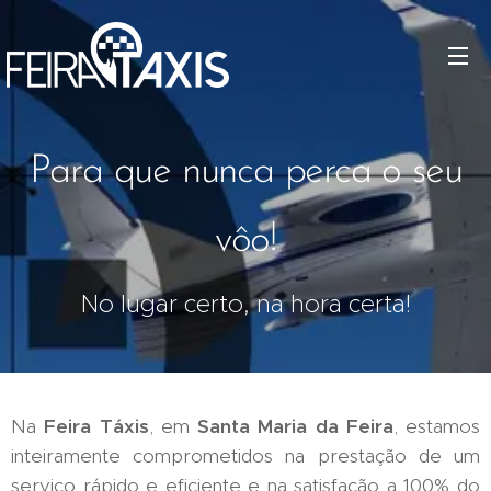
Para que nunca perca o seu
vôo!
No lugar certo, na hora certa!
Na
Feira Táxis
, em
Santa Maria da Feira
, estamos
inteiramente comprometidos na prestação de um
serviço rápido e eficiente e na satisfação a 100% do